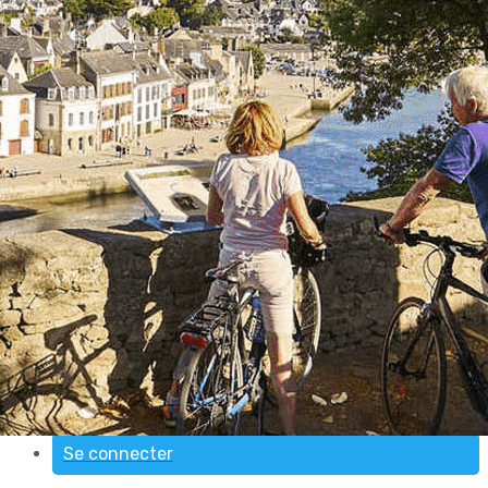
Exporter les lignes sélectionnées
Exporter toutes les colonnes
Exporter uniquement les colonnes affichées
Menu
Ajoutez un logo, un bouton, des réseaux sociaux
Cliquez pour éditer
ACCUEIL
▴
▾
Notre AVF
▴
▾
Présentation
Nous contacter
Nos Activités
▴
▾
Adhérer
▴
▾
Se connecter